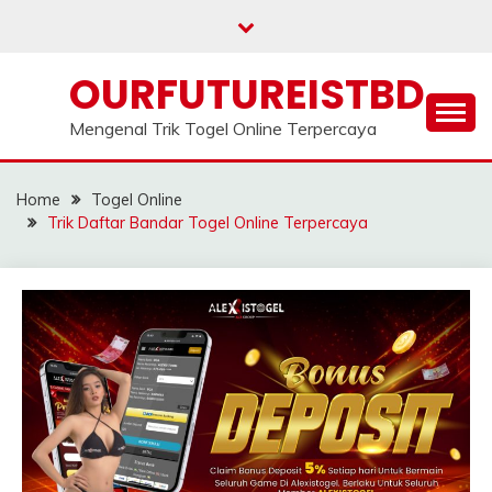
Skip
to
content
OURFUTUREISTBD
Mengenal Trik Togel Online Terpercaya
Home
Togel Online
Trik Daftar Bandar Togel Online Terpercaya