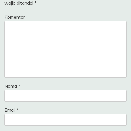
wajib ditandai
*
Komentar
*
Nama
*
Email
*