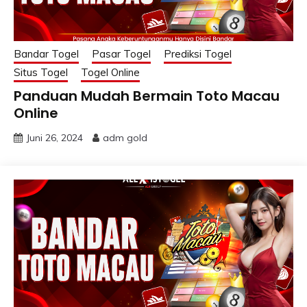
Bandar Togel
Pasar Togel
Prediksi Togel
Situs Togel
Togel Online
Panduan Mudah Bermain Toto Macau
Online
Juni 26, 2024
adm gold