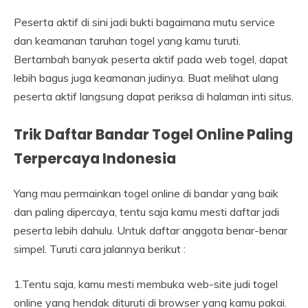
Peserta aktif di sini jadi bukti bagaimana mutu service
dan keamanan taruhan togel yang kamu turuti.
Bertambah banyak peserta aktif pada web togel, dapat
lebih bagus juga keamanan judinya. Buat melihat ulang
peserta aktif langsung dapat periksa di halaman inti situs.
Trik Daftar Bandar Togel Online Paling
Terpercaya Indonesia
Yang mau permainkan togel online di bandar yang baik
dan paling dipercaya, tentu saja kamu mesti daftar jadi
peserta lebih dahulu. Untuk daftar anggota benar-benar
simpel. Turuti cara jalannya berikut :
1.Tentu saja, kamu mesti membuka web-site judi togel
online yang hendak dituruti di browser yang kamu pakai.