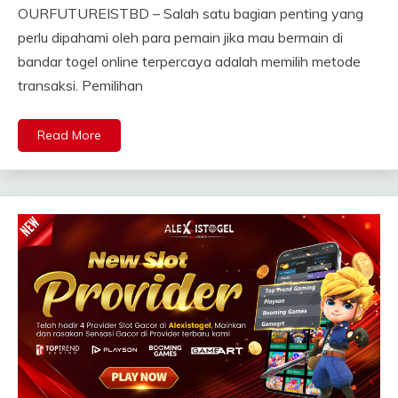
OURFUTUREISTBD – Salah satu bagian penting yang
perlu dipahami oleh para pemain jika mau bermain di
bandar togel online terpercaya adalah memilih metode
transaksi. Pemilihan
Read More