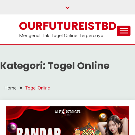
Skip
to
content
OURFUTUREISTBD
Mengenal Trik Togel Online Terpercaya
Kategori:
Togel Online
Home
Togel Online