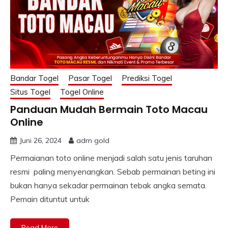
Bandar Togel
Pasar Togel
Prediksi Togel
Situs Togel
Togel Online
Panduan Mudah Bermain Toto Macau
Online
Juni 26, 2024
adm gold
Permaianan toto online menjadi salah satu jenis taruhan
resmi paling menyenangkan. Sebab permainan beting ini
bukan hanya sekadar permainan tebak angka semata.
Pemain dituntut untuk
Read More