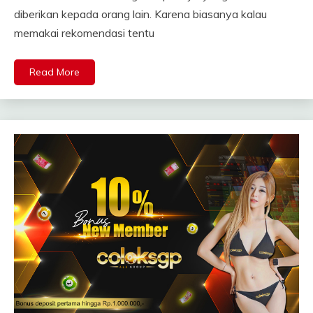
diberikan kepada orang lain. Karena biasanya kalau
memakai rekomendasi tentu
Read More