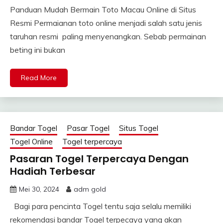
Panduan Mudah Bermain Toto Macau Online di Situs
Resmi Permaianan toto online menjadi salah satu jenis
taruhan resmi paling menyenangkan. Sebab permainan
beting ini bukan
Read More
Bandar Togel
Pasar Togel
Situs Togel
Togel Online
Togel terpercaya
Pasaran Togel Terpercaya Dengan
Hadiah Terbesar
Mei 30, 2024
adm gold
Bagi para pencinta Togel tentu saja selalu memiliki
rekomendasi bandar Togel terpecaya yang akan