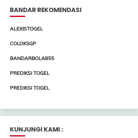
BANDAR REKOMENDASI
ALEXISTOGEL
COLOKSGP
BANDARBOLA855
PREDIKSI TOGEL
PREDIKSI TOGEL
KUNJUNGI KAMI :