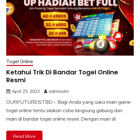
Togel Online
Ketahui Trik Di Bandar Togel Online
Resmi
April 25, 2023
adminslm
OURFUTUREISTBD – Bagi Anda yang suka main game
togel online tentu silakan coba langsung gabung dan
main di bandar togel online resmi. Dengan main di
Read More