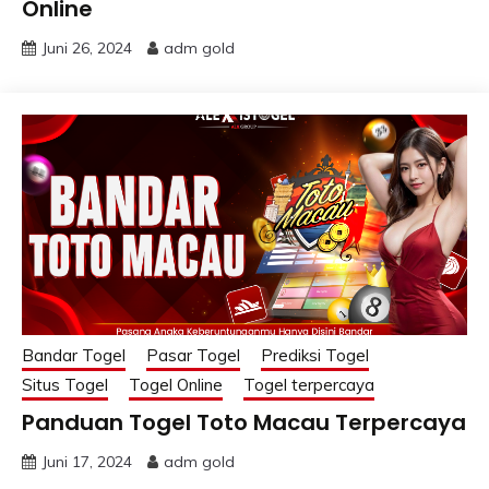
Online
Juni 26, 2024
adm gold
Bandar Togel
Pasar Togel
Prediksi Togel
Situs Togel
Togel Online
Togel terpercaya
Panduan Togel Toto Macau Terpercaya
Juni 17, 2024
adm gold