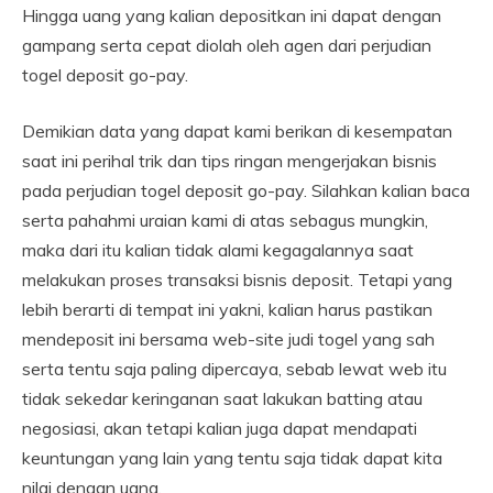
Hingga uang yang kalian depositkan ini dapat dengan
gampang serta cepat diolah oleh agen dari perjudian
togel deposit go-pay.
Demikian data yang dapat kami berikan di kesempatan
saat ini perihal trik dan tips ringan mengerjakan bisnis
pada perjudian togel deposit go-pay. Silahkan kalian baca
serta pahahmi uraian kami di atas sebagus mungkin,
maka dari itu kalian tidak alami kegagalannya saat
melakukan proses transaksi bisnis deposit. Tetapi yang
lebih berarti di tempat ini yakni, kalian harus pastikan
mendeposit ini bersama web-site judi togel yang sah
serta tentu saja paling dipercaya, sebab lewat web itu
tidak sekedar keringanan saat lakukan batting atau
negosiasi, akan tetapi kalian juga dapat mendapati
keuntungan yang lain yang tentu saja tidak dapat kita
nilai dengan uang.