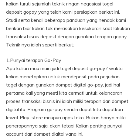
kalian turuti sejumlah teknik ringan negosiasi togel
deposit gopay yang telah kami persiapkan berikut ini.
Studi serta kenali beberapa panduan yang hendak kami
berikan biar kalian tak merasakan kesukaran saat lakukan
transaksi bisnis deposit dengan gunakan terapan gopay.
Teknik nya ialah seperti berikut:
1.Punyai terapan Go-Pay
Apa kalian mau main judi togel deposit go-pay? waktu
kalian menetapkan untuk mendeposit pada perjudian
togel dengan gunakan dompet digital go-pay, jadi hal
pertama kali yang mesti kita cermati untuk kelancaran
proses transaksi bisnis ini ialah miliki terapan dari dompet
digital itu. Program go-pay sendiri dapat kita dapatkan
lewat Play-store maupun apps toko. Bukan hanya miliki
penerapannya saja, akan tetapi Kalian penting punyai
account dari dompet digital yang ini.