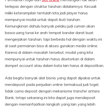
terlepas dengan struktur taruhan didalamnya. Kecuali
miliki keterampilan tentulah kita jadi player harus
mempunyai modal untuk dapat ikuti taruhan.
Kemungkinan dahulu banyak pelaku judi cuman akan
bawa uang tunai ke arah tempat bandar darat buat
mengerjakan taruhan, tapi berbeda hal dengan waktu ini
di saat permainan bisa di akses gunakan media online.
Karena di dalam masalah tersebut, modal yang kita
mempunyai untuk taruhan harus disetorkan di dalam
dompet account atau dalam kata lain harus di depositkan.
Ada begitu banyak alat bisnis yang dapat dipakai untuk
mendeposit pada perjudian online termaksud judi togel,
tidak cuma deposit dengan mekanisme transfer antara
Bank, tetapi sekarang ini kita dapat juga mendeposit
dengan memanfaatkan langkah yang lain yang lebih