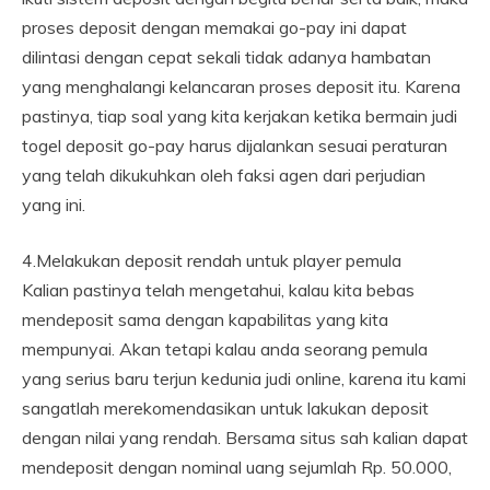
proses deposit dengan memakai go-pay ini dapat
dilintasi dengan cepat sekali tidak adanya hambatan
yang menghalangi kelancaran proses deposit itu. Karena
pastinya, tiap soal yang kita kerjakan ketika bermain judi
togel deposit go-pay harus dijalankan sesuai peraturan
yang telah dikukuhkan oleh faksi agen dari perjudian
yang ini.
4.Melakukan deposit rendah untuk player pemula
Kalian pastinya telah mengetahui, kalau kita bebas
mendeposit sama dengan kapabilitas yang kita
mempunyai. Akan tetapi kalau anda seorang pemula
yang serius baru terjun kedunia judi online, karena itu kami
sangatlah merekomendasikan untuk lakukan deposit
dengan nilai yang rendah. Bersama situs sah kalian dapat
mendeposit dengan nominal uang sejumlah Rp. 50.000,