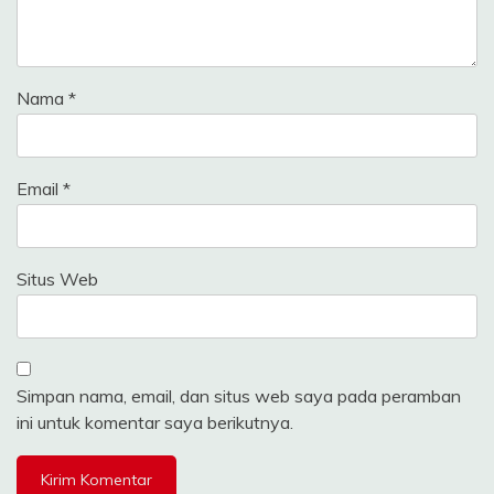
Nama
*
Email
*
Situs Web
Simpan nama, email, dan situs web saya pada peramban
ini untuk komentar saya berikutnya.