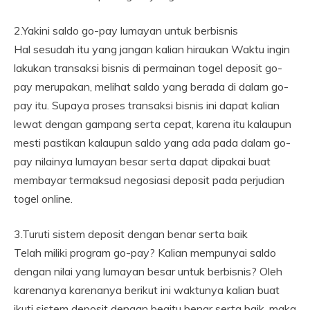
2.Yakini saldo go-pay lumayan untuk berbisnis
Hal sesudah itu yang jangan kalian hiraukan Waktu ingin
lakukan transaksi bisnis di permainan togel deposit go-
pay merupakan, melihat saldo yang berada di dalam go-
pay itu. Supaya proses transaksi bisnis ini dapat kalian
lewat dengan gampang serta cepat, karena itu kalaupun
mesti pastikan kalaupun saldo yang ada pada dalam go-
pay nilainya lumayan besar serta dapat dipakai buat
membayar termaksud negosiasi deposit pada perjudian
togel online.
3.Turuti sistem deposit dengan benar serta baik
Telah miliki program go-pay? Kalian mempunyai saldo
dengan nilai yang lumayan besar untuk berbisnis? Oleh
karenanya karenanya berikut ini waktunya kalian buat
ikuti sistem deposit dengan begitu benar serta baik, maka