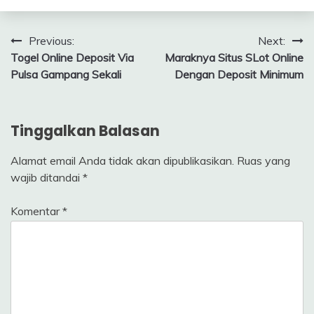
Navigasi
Previous:
Next:
Togel Online Deposit Via
Maraknya Situs SLot Online
pos
Pulsa Gampang Sekali
Dengan Deposit Minimum
Tinggalkan Balasan
Alamat email Anda tidak akan dipublikasikan.
Ruas yang
wajib ditandai
*
Komentar
*