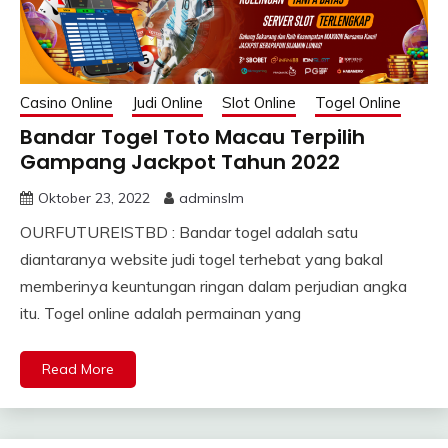
Casino Online
Judi Online
Slot Online
Togel Online
Bandar Togel Toto Macau Terpilih
Gampang Jackpot Tahun 2022
Oktober 23, 2022
adminslm
OURFUTUREISTBD : Bandar togel adalah satu
diantaranya website judi togel terhebat yang bakal
memberinya keuntungan ringan dalam perjudian angka
itu. Togel online adalah permainan yang
Read More