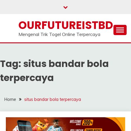
Skip
to
content
OURFUTUREISTBD
Mengenal Trik Togel Online Terpercaya
Tag:
situs bandar bola
terpercaya
Home
situs bandar bola terpercaya