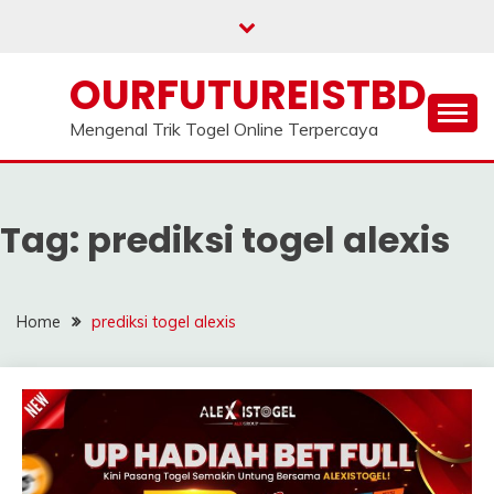
Skip
to
content
OURFUTUREISTBD
Mengenal Trik Togel Online Terpercaya
Tag:
prediksi togel alexis
Home
prediksi togel alexis