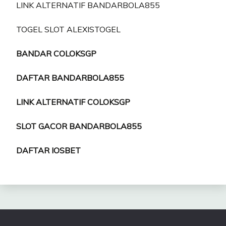
LINK ALTERNATIF BANDARBOLA855
TOGEL SLOT ALEXISTOGEL
BANDAR COLOKSGP
DAFTAR BANDARBOLA855
LINK ALTERNATIF COLOKSGP
SLOT GACOR BANDARBOLA855
DAFTAR IOSBET