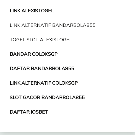
LINK ALEXISTOGEL
LINK ALTERNATIF BANDARBOLA855
TOGEL SLOT ALEXISTOGEL
BANDAR COLOKSGP
DAFTAR BANDARBOLA855
LINK ALTERNATIF COLOKSGP
SLOT GACOR BANDARBOLA855
DAFTAR IOSBET