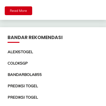
Read More
BANDAR REKOMENDASI
ALEXISTOGEL
COLOKSGP
BANDARBOLA855
PREDIKSI TOGEL
PREDIKSI TOGEL