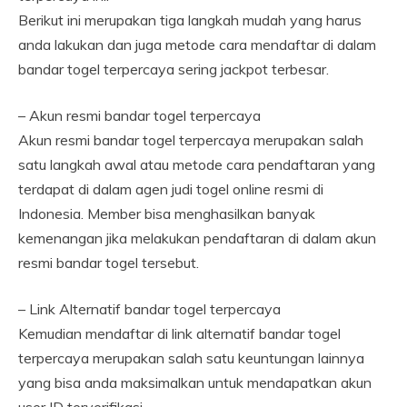
Berikut ini merupakan tiga langkah mudah yang harus
anda lakukan dan juga metode cara mendaftar di dalam
bandar togel terpercaya sering jackpot terbesar.
– Akun resmi bandar togel terpercaya
Akun resmi bandar togel terpercaya merupakan salah
satu langkah awal atau metode cara pendaftaran yang
terdapat di dalam agen judi togel online resmi di
Indonesia. Member bisa menghasilkan banyak
kemenangan jika melakukan pendaftaran di dalam akun
resmi bandar togel tersebut.
– Link Alternatif bandar togel terpercaya
Kemudian mendaftar di link alternatif bandar togel
terpercaya merupakan salah satu keuntungan lainnya
yang bisa anda maksimalkan untuk mendapatkan akun