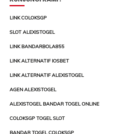
LINK COLOKSGP
SLOT ALEXISTOGEL
LINK BANDARBOLA855
LINK ALTERNATIF IOSBET
LINK ALTERNATIF ALEXISTOGEL
AGEN ALEXISTOGEL
ALEXISTOGEL BANDAR TOGEL ONLINE
COLOKSGP TOGEL SLOT
BANDAR TOGEL COLOKSGP