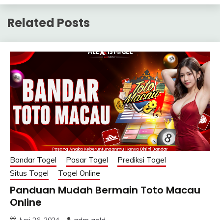
Related Posts
Bandar Togel
Pasar Togel
Prediksi Togel
Situs Togel
Togel Online
Panduan Mudah Bermain Toto Macau
Online