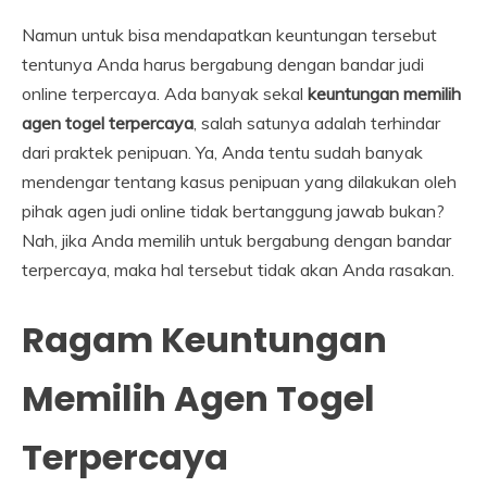
Namun untuk bisa mendapatkan keuntungan tersebut
tentunya Anda harus bergabung dengan bandar judi
online terpercaya. Ada banyak sekal
keuntungan memilih
agen togel terpercaya
, salah satunya adalah terhindar
dari praktek penipuan. Ya, Anda tentu sudah banyak
mendengar tentang kasus penipuan yang dilakukan oleh
pihak agen judi online tidak bertanggung jawab bukan?
Nah, jika Anda memilih untuk bergabung dengan bandar
terpercaya, maka hal tersebut tidak akan Anda rasakan.
Ragam Keuntungan
Memilih Agen Togel
Terpercaya