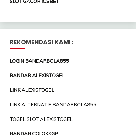
SLOT GACOR IOSBET
REKOMENDASI KAMI :
LOGIN BANDARBOLA855
BANDAR ALEXISTOGEL
LINK ALEXISTOGEL
LINK ALTERNATIF BANDARBOLA855
TOGEL SLOT ALEXISTOGEL
BANDAR COLOKSGP