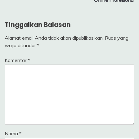
Tinggalkan Balasan
Alamat email Anda tidak akan dipublikasikan.
Ruas yang
wajib ditandai
*
Komentar
*
Nama
*