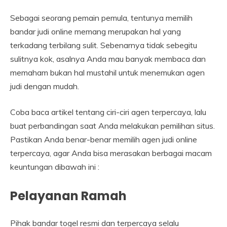
Sebagai seorang pemain pemula, tentunya memilih
bandar judi online memang merupakan hal yang
terkadang terbilang sulit. Sebenarnya tidak sebegitu
sulitnya kok, asalnya Anda mau banyak membaca dan
memaham bukan hal mustahil untuk menemukan agen
judi dengan mudah.
Coba baca artikel tentang ciri-ciri agen terpercaya, lalu
buat perbandingan saat Anda melakukan pemilihan situs.
Pastikan Anda benar-benar memilih agen judi online
terpercaya, agar Anda bisa merasakan berbagai macam
keuntungan dibawah ini :
Pelayanan Ramah
Pihak bandar togel resmi dan terpercaya selalu