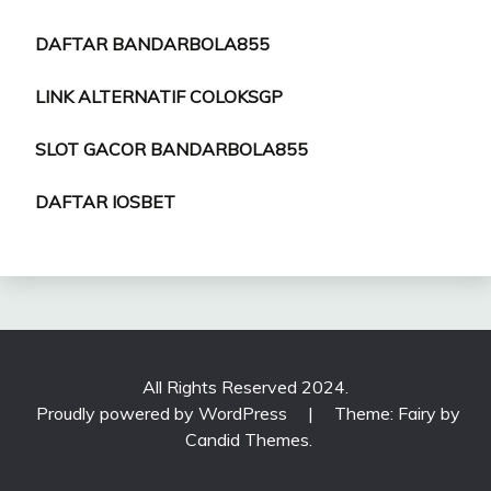
DAFTAR BANDARBOLA855
LINK ALTERNATIF COLOKSGP
SLOT GACOR BANDARBOLA855
DAFTAR IOSBET
All Rights Reserved 2024.
Proudly powered by WordPress
|
Theme: Fairy by
Candid Themes
.