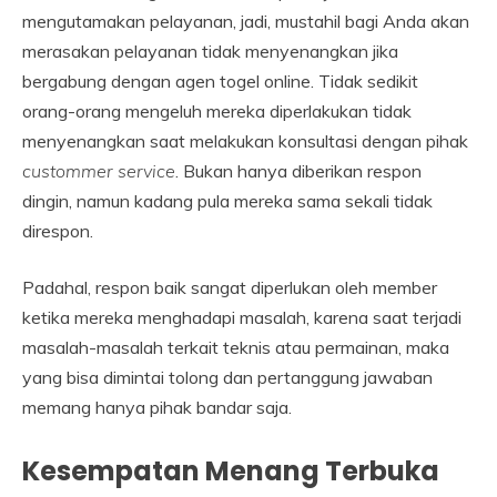
mengutamakan pelayanan, jadi, mustahil bagi Anda akan
merasakan pelayanan tidak menyenangkan jika
bergabung dengan agen togel online. Tidak sedikit
orang-orang mengeluh mereka diperlakukan tidak
menyenangkan saat melakukan konsultasi dengan pihak
custommer service
. Bukan hanya diberikan respon
dingin, namun kadang pula mereka sama sekali tidak
direspon.
Padahal, respon baik sangat diperlukan oleh member
ketika mereka menghadapi masalah, karena saat terjadi
masalah-masalah terkait teknis atau permainan, maka
yang bisa dimintai tolong dan pertanggung jawaban
memang hanya pihak bandar saja.
Kesempatan Menang Terbuka