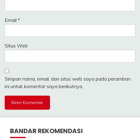
Email
*
Situs Web
Simpan nama, email, dan situs web saya pada peramban
ini untuk komentar saya berikutnya.
BANDAR REKOMENDASI