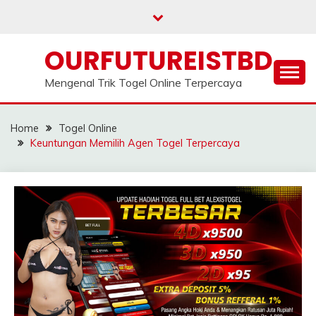
Skip
to
content
OURFUTUREISTBD
Mengenal Trik Togel Online Terpercaya
Home
Togel Online
Keuntungan Memilih Agen Togel Terpercaya