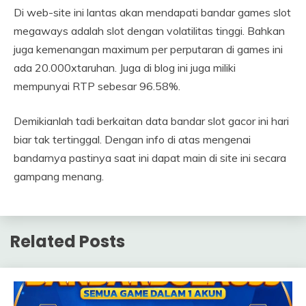
Di web-site ini lantas akan mendapati bandar games slot
megaways adalah slot dengan volatilitas tinggi. Bahkan
juga kemenangan maximum per perputaran di games ini
ada 20.000xtaruhan. Juga di blog ini juga miliki
mempunyai RTP sebesar 96.58%.
Demikianlah tadi berkaitan data bandar slot gacor ini hari
biar tak tertinggal. Dengan info di atas mengenai
bandarnya pastinya saat ini dapat main di site ini secara
gampang menang.
Related Posts