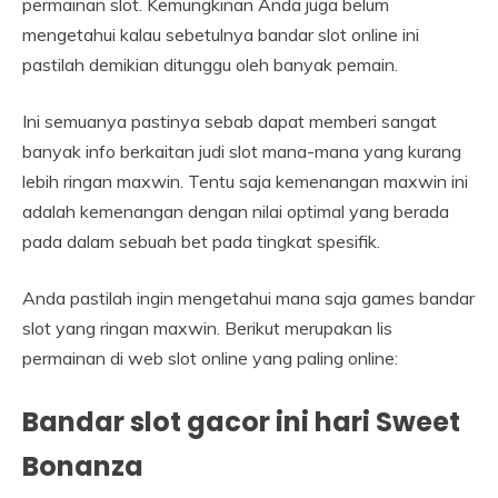
permainan slot. Kemungkinan Anda juga belum
mengetahui kalau sebetulnya bandar slot online ini
pastilah demikian ditunggu oleh banyak pemain.
Ini semuanya pastinya sebab dapat memberi sangat
banyak info berkaitan judi slot mana-mana yang kurang
lebih ringan maxwin. Tentu saja kemenangan maxwin ini
adalah kemenangan dengan nilai optimal yang berada
pada dalam sebuah bet pada tingkat spesifik.
Anda pastilah ingin mengetahui mana saja games bandar
slot yang ringan maxwin. Berikut merupakan lis
permainan di web slot online yang paling online:
Bandar slot gacor ini hari Sweet
Bonanza