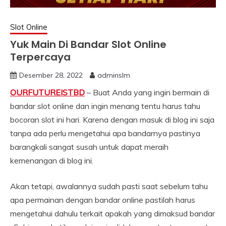
Slot Online
Yuk Main Di Bandar Slot Online
Terpercaya
Desember 28, 2022
adminslm
OURFUTUREISTBD
– Buat Anda yang ingin bermain di
bandar slot online dan ingin menang tentu harus tahu
bocoran slot ini hari. Karena dengan masuk di blog ini saja
tanpa ada perlu mengetahui apa bandarnya pastinya
barangkali sangat susah untuk dapat meraih
kemenangan di blog ini.
Akan tetapi, awalannya sudah pasti saat sebelum tahu
apa permainan dengan bandar online pastilah harus
mengetahui dahulu terkait apakah yang dimaksud bandar