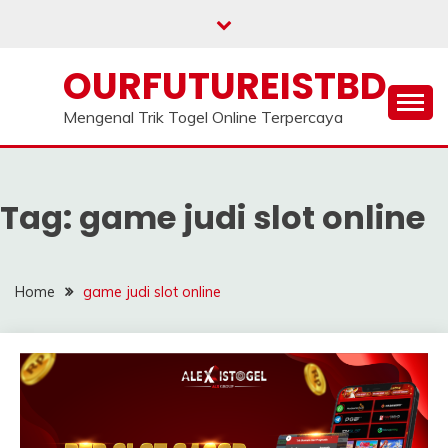
Skip
to
content
OURFUTUREISTBD
Mengenal Trik Togel Online Terpercaya
Tag:
game judi slot online
Home
game judi slot online