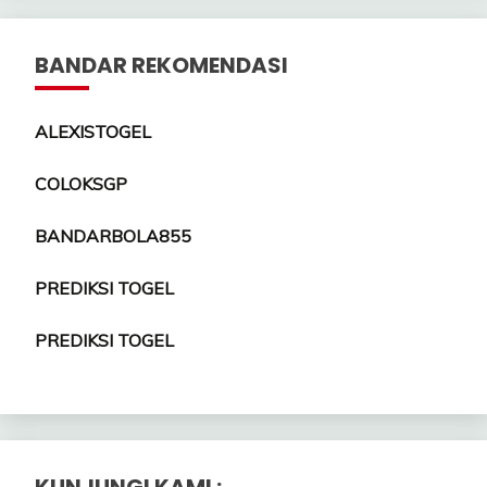
BANDAR REKOMENDASI
ALEXISTOGEL
COLOKSGP
BANDARBOLA855
PREDIKSI TOGEL
PREDIKSI TOGEL
KUNJUNGI KAMI :