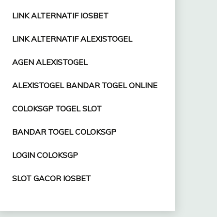
LINK ALTERNATIF IOSBET
LINK ALTERNATIF ALEXISTOGEL
AGEN ALEXISTOGEL
ALEXISTOGEL BANDAR TOGEL ONLINE
COLOKSGP TOGEL SLOT
BANDAR TOGEL COLOKSGP
LOGIN COLOKSGP
SLOT GACOR IOSBET