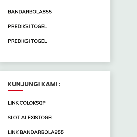
BANDARBOLA855
PREDIKSI TOGEL
PREDIKSI TOGEL
KUNJUNGI KAMI :
LINK COLOKSGP
SLOT ALEXISTOGEL
LINK BANDARBOLA855