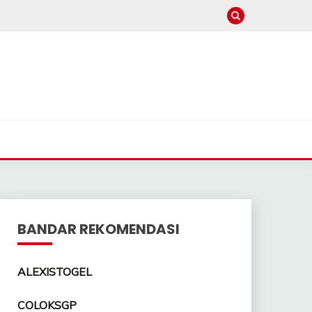
BANDAR REKOMENDASI
ALEXISTOGEL
COLOKSGP