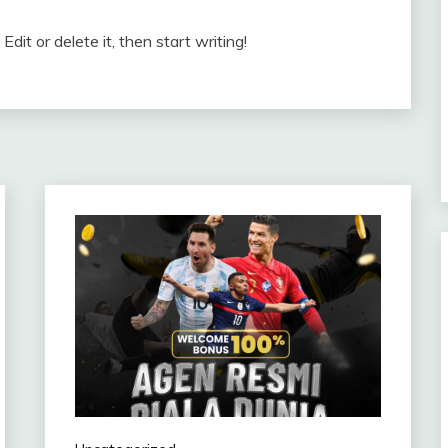
dit or delete it, then start writing!