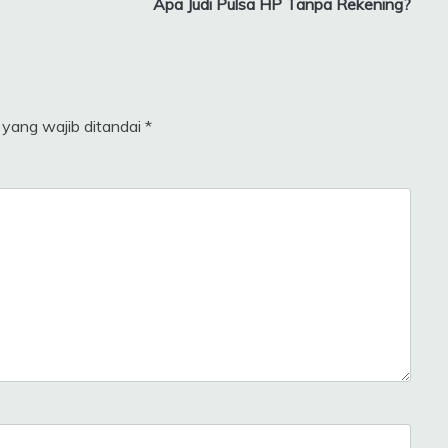
Apa Judi Pulsa HP Tanpa Rekening?
 yang wajib ditandai
*