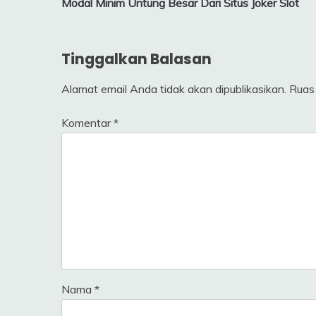
Modal Minim Untung Besar Dari Situs Joker Slot
pos
Tinggalkan Balasan
Alamat email Anda tidak akan dipublikasikan.
Ruas
Komentar
*
Nama
*