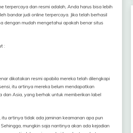
ne terpercaya dan resmi adalah, Anda harus bisa lebih
oleh bandar judi online terpercaya. Jika telah berhasil
bisa dengan mudah mengetahui apakah benar situs
t :
benar dikatakan resmi apabila mereka telah dilengkapi
 lisensi, itu artinya mereka belum mendapatkan
nia dan Asia, yang berhak untuk memberikan label
i, itu artinya tidak ada jaminan keamanan apa pun
r. Sehingga, mungkin saja nantinya akan ada kejadian