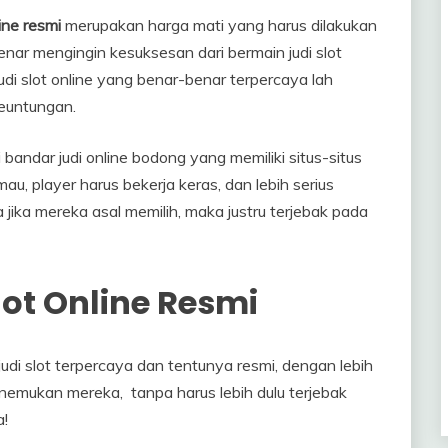
line resmi
merupakan harga mati yang harus dilakukan
nar mengingin kesuksesan dari bermain judi slot
di slot online yang benar-benar terpercaya lah
euntungan.
 bandar judi online bodong yang memiliki situs-situs
 mau, player harus bekerja keras, dan lebih serius
a jika mereka asal memilih, maka justru terjebak pada
Slot Online Resmi
di slot terpercaya dan tentunya resmi, dengan lebih
emukan mereka, tanpa harus lebih dulu terjebak
a!