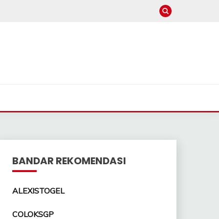
BANDAR REKOMENDASI
ALEXISTOGEL
COLOKSGP