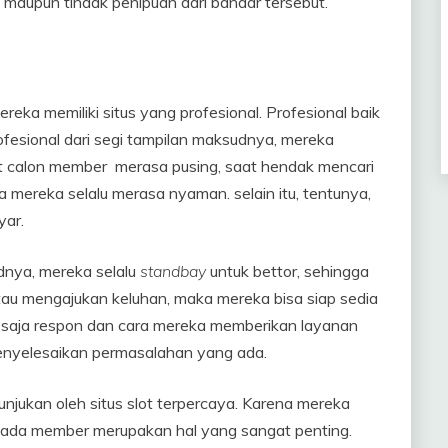
 maupun tindak penipuan dari bandar tersebut.
reka memiliki situs yang profesional. Profesional baik
rofesional dari segi tampilan maksudnya, mereka
at calon member merasa pusing, saat hendak mencari
 mereka selalu merasa nyaman. selain itu, tentunya,
yar.
dnya, mereka selalu
standbay
untuk bettor, sehingga
tau mengajukan keluhan, maka mereka bisa siap sedia
tu saja respon dan cara mereka memberikan layanan
enyelesaikan permasalahan yang ada.
tunjukan oleh situs slot terpercaya. Karena mereka
ada member merupakan hal yang sangat penting.