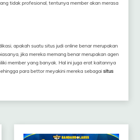
ang tidak profesional, tentunya member akan merasa
ikasi, apakah suatu situs judi online benar merupakan
na biasanya, jika mereka memang benar merupakan agen
liki member yang banyak. Hal ini juga erat kaitannya
 sehingga para bettor meyakini mereka sebagai
situs