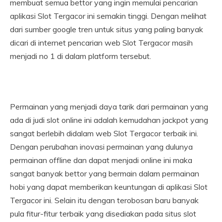
membuat semua bettor yang ingin memulai pencarian
aplikasi Slot Tergacor ini semakin tinggi. Dengan melihat
dari sumber google tren untuk situs yang paling banyak
dicari di internet pencarian web Slot Tergacor masih
menjadi no 1 di dalam platform tersebut.
Permainan yang menjadi daya tarik dari permainan yang
ada di judi slot online ini adalah kemudahan jackpot yang
sangat berlebih didalam web Slot Tergacor terbaik ini.
Dengan perubahan inovasi permainan yang dulunya
permainan offline dan dapat menjadi online ini maka
sangat banyak bettor yang bermain dalam permainan
hobi yang dapat memberikan keuntungan di aplikasi Slot
Tergacor ini. Selain itu dengan terobosan baru banyak
pula fitur-fitur terbaik yang disediakan pada situs slot