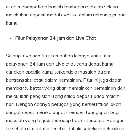
akan mendapatkan hadiah tambahan setelah selesai
melakukan deposit modal awal ke dalam rekening pribadi
kamu.
Fitur Pelayanan 24 Jam dan Live Chat
Selanjutnya ada fitur tambahan lainnya yaitu fitur
pelayanan 24 Jam dan Live chat yang dapat kamu
gunakan apabila kamu terkendala masalah dalam
bertransaksi atau dalam permainan. Fitur ini juga dapat
membantu bettor yang akan memainkan permainan dan
melakukan pengisian ulang saldo deposit pada malam
hari. Dengan adanya petugas yang bersertifikasi akan
sangat cepat mereka dapat memberi tanggapan bagi
masalah yang terjadi terhadap bettor tersebut. Petugas
tersebut akan dilatih terlebih dahulu sebelum melakukan