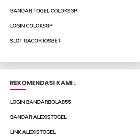
BANDAR TOGEL COLOKSGP
LOGIN COLOKSGP
SLOT GACOR IOSBET
REKOMENDASI KAMI :
LOGIN BANDARBOLA855
BANDAR ALEXISTOGEL
LINK ALEXISTOGEL