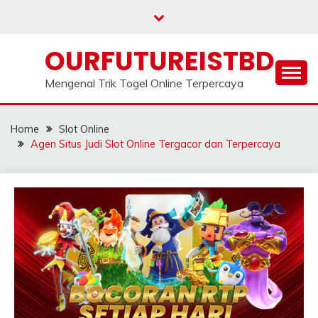
Skip
to
content
OURFUTUREISTBD
Mengenal Trik Togel Online Terpercaya
Home
Slot Online
Agen Situs Judi Slot Online Tergacor dan Terpercaya