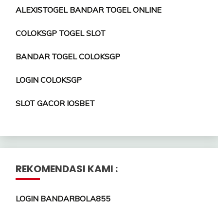
ALEXISTOGEL BANDAR TOGEL ONLINE
COLOKSGP TOGEL SLOT
BANDAR TOGEL COLOKSGP
LOGIN COLOKSGP
SLOT GACOR IOSBET
REKOMENDASI KAMI :
LOGIN BANDARBOLA855