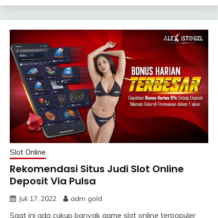
Slot Online
Rekomendasi Situs Judi Slot Online
Deposit Via Pulsa
Juli 17, 2022
adm gold
Saat ini ada cukup banyak game slot online terpopuler