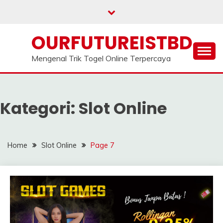
Skip
to
content
OURFUTUREISTBD
Mengenal Trik Togel Online Terpercaya
Kategori:
Slot Online
Home
Slot Online
Page 7