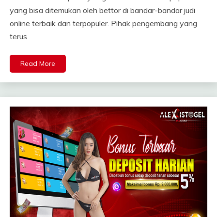
yang bisa ditemukan oleh bettor di bandar-bandar judi
online terbaik dan terpopuler. Pihak pengembang yang
terus
Read More