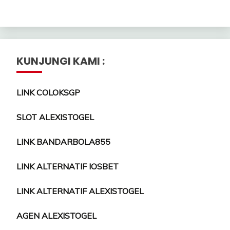
KUNJUNGI KAMI :
LINK COLOKSGP
SLOT ALEXISTOGEL
LINK BANDARBOLA855
LINK ALTERNATIF IOSBET
LINK ALTERNATIF ALEXISTOGEL
AGEN ALEXISTOGEL